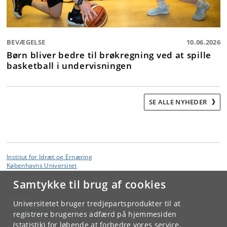
BEVÆGELSE
10.06.2026
Børn bliver bedre til brøkregning ved at spille
basketball i undervisningen
SE ALLE NYHEDER
Institut for Idræt og Ernæring
Københavns Universitet
Nørre Allé 51, 2200 København N
Samtykke til brug af cookies
Kontakt:
Institut for Idræt og Ernæring
Universitetet bruger tredjepartsprodukter til at
nexs
@
nexs
.
ku
.
dk
registrere brugernes adfærd på hjemmesiden
(statistik) for løbende at forbedre vores service.