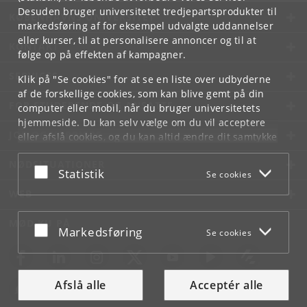
Desuden bruger universitetet tredjepartsprodukter til
KØBENHAVNS UNIVERSITET
markedsføring af for eksempel udvalgte uddannelser
eller kurser, til at personalisere annoncer og til at
KONTAKT
følge op på effekten af kampagner.
SERVICES
Klik på "Se cookies" for at se en liste over udbyderne
af de forskellige cookies, som kan blive gemt på din
FOR STUDERENDE OG ANSATTE
computer eller mobil, når du bruger universitetets
hjemmeside. Du kan selv vælge om du vil acceptere
JOB OG KARRIERE
eller afslå cookies, og du kan altid ændre dit samtykke
under
Cookie- og privatlivspolitik
som du finder i
NØDSITUATIONER
bunden af hver side.
Acceptér eller afslå
Statistik
Se cookies
Googles privatlivspolitik
WEB
MØD KU PÅ
Acceptér eller afslå
Markedsføring
Se cookies
Afslå alle
Acceptér alle