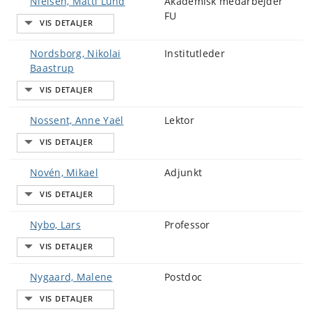
Nielsen, Matti Lund
Akademisk medarbejder
FU
Nordsborg, Nikolai
Institutleder
Baastrup
Nossent, Anne Yaël
Lektor
Novén, Mikael
Adjunkt
Nybo, Lars
Professor
Nygaard, Malene
Postdoc