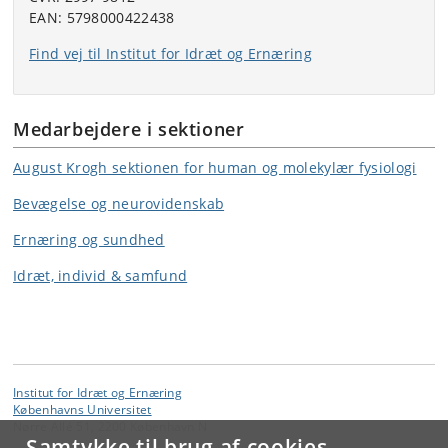
EAN: 5798000422438
Find vej til Institut for Idræt og Ernæring
Medarbejdere i sektioner
August Krogh sektionen for human og molekylær fysiologi
Bevægelse og neurovidenskab
Ernæring og sundhed
Idræt, individ & samfund
Institut for Idræt og Ernæring
Københavns Universitet
Nørre Allé 51, 2200 København N
Samtykke til brug af cookies