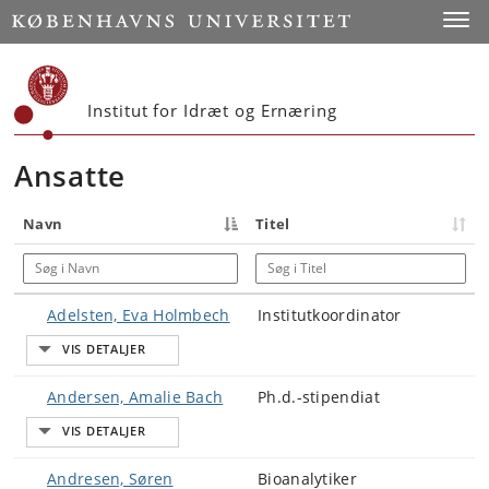
Start
Toggl
Institut for Idræt og Ernæring
Ansatte
Navn
Titel
Søg i Navn
Søg i Titel
Adelsten, Eva Holmbech
Institutkoordinator
Andersen, Amalie Bach
Ph.d.-stipendiat
Andresen, Søren
Bioanalytiker