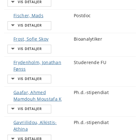
Fischer, Mads
Postdoc
Frost, Sofie Skov
Bioanalytiker
Frydenholm, Jonathan
Studerende FU
Fønss
Gaafar, Ahmed
Ph.d.-stipendiat
Mamdouh Moustafa K
Gavriilidou, Alkistis-
Ph.d.-stipendiat
Athina