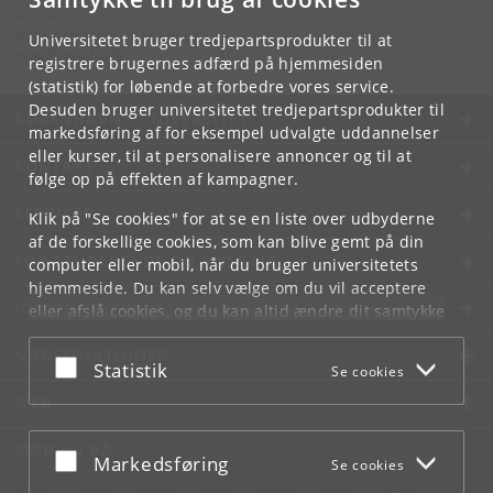
Kontakt:
Institut for Idræt og Ernæring
Universitetet bruger tredjepartsprodukter til at
nexs
@
nexs
.
ku
.
dk
registrere brugernes adfærd på hjemmesiden
(statistik) for løbende at forbedre vores service.
Desuden bruger universitetet tredjepartsprodukter til
KØBENHAVNS UNIVERSITET
markedsføring af for eksempel udvalgte uddannelser
eller kurser, til at personalisere annoncer og til at
KONTAKT
følge op på effekten af kampagner.
SERVICES
Klik på "Se cookies" for at se en liste over udbyderne
af de forskellige cookies, som kan blive gemt på din
FOR STUDERENDE OG ANSATTE
computer eller mobil, når du bruger universitetets
hjemmeside. Du kan selv vælge om du vil acceptere
JOB OG KARRIERE
eller afslå cookies, og du kan altid ændre dit samtykke
under
Cookie- og privatlivspolitik
som du finder i
NØDSITUATIONER
bunden af hver side.
Acceptér eller afslå
Statistik
Se cookies
Googles privatlivspolitik
WEB
MØD KU PÅ
Acceptér eller afslå
Markedsføring
Se cookies