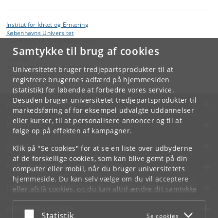
Institut for Idræt og Ernæring
Københavns Universitet
Nørre Allé 51, 2200 København N
Samtykke til brug af cookies
Kontakt:
Institut for Idræt og Ernæring
Universitetet bruger tredjepartsprodukter til at
nexs
@
nexs
.
ku
.
dk
registrere brugernes adfærd på hjemmesiden
(statistik) for løbende at forbedre vores service.
Desuden bruger universitetet tredjepartsprodukter til
KØBENHAVNS UNIVERSITET
markedsføring af for eksempel udvalgte uddannelser
eller kurser, til at personalisere annoncer og til at
KONTAKT
følge op på effekten af kampagner.
SERVICES
Klik på "Se cookies" for at se en liste over udbyderne
af de forskellige cookies, som kan blive gemt på din
FOR STUDERENDE OG ANSATTE
computer eller mobil, når du bruger universitetets
hjemmeside. Du kan selv vælge om du vil acceptere
JOB OG KARRIERE
eller afslå cookies, og du kan altid ændre dit samtykke
under
Cookie- og privatlivspolitik
som du finder i
NØDSITUATIONER
bunden af hver side.
Acceptér eller afslå
Statistik
Se cookies