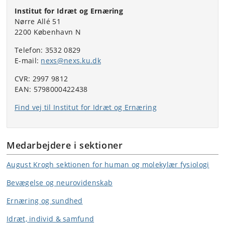
Institut for Idræt og Ernæring
Nørre Allé 51
2200 København N
Telefon: 3532 0829
E-mail:
nexs@nexs.ku.dk
CVR: 2997 9812
EAN: 5798000422438
Find vej til Institut for Idræt og Ernæring
Medarbejdere i sektioner
August Krogh sektionen for human og molekylær fysiologi
Bevægelse og neurovidenskab
Ernæring og sundhed
Idræt, individ & samfund