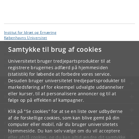
Institut for Idræt og Ernæring
Københavns Universitet
Nørre Allé 51, 2200 København N
Samtykke til brug af cookies
Kontakt:
Institut for Idræt og Ernæring
Universitetet bruger tredjepartsprodukter til at
nexs
@
nexs
.
ku
.
dk
registrere brugernes adfærd på hjemmesiden
(statistik) for løbende at forbedre vores service.
Desuden bruger universitetet tredjepartsprodukter til
KØBENHAVNS UNIVERSITET
markedsføring af for eksempel udvalgte uddannelser
eller kurser, til at personalisere annoncer og til at
KONTAKT
følge op på effekten af kampagner.
SERVICES
Klik på "Se cookies" for at se en liste over udbyderne
af de forskellige cookies, som kan blive gemt på din
FOR STUDERENDE OG ANSATTE
computer eller mobil, når du bruger universitetets
hjemmeside. Du kan selv vælge om du vil acceptere
JOB OG KARRIERE
eller afslå cookies, og du kan altid ændre dit samtykke