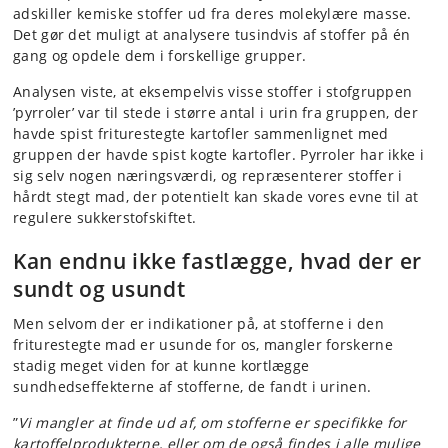
adskiller kemiske stoffer ud fra deres molekylære masse.
Det gør det muligt at analysere tusindvis af stoffer på én
gang og opdele dem i forskellige grupper.
Analysen viste, at eksempelvis visse stoffer i stofgruppen
’pyrroler’ var til stede i større antal i urin fra gruppen, der
havde spist friturestegte kartofler sammenlignet med
gruppen der havde spist kogte kartofler. Pyrroler har ikke i
sig selv nogen næringsværdi, og repræsenterer stoffer i
hårdt stegt mad, der potentielt kan skade vores evne til at
regulere sukkerstofskiftet.
Kan endnu ikke fastlægge, hvad der er
sundt og usundt
Men selvom der er indikationer på, at stofferne i den
friturestegte mad er usunde for os, mangler forskerne
stadig meget viden for at kunne kortlægge
sundhedseffekterne af stofferne, de fandt i urinen.
”
Vi mangler at finde ud af, om stofferne er specifikke for
kartoffelprodukterne, eller om de også findes i alle mulige