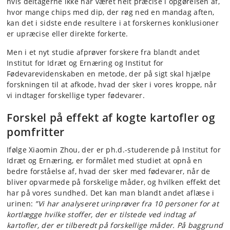
hvis deltagerne ikke har været helt præcise i opgørelsen af,
hvor mange chips med dip, der røg ned en mandag aften,
kan det i sidste ende resultere i at forskernes konklusioner
er upræcise eller direkte forkerte.
Men i et nyt studie afprøver forskere fra blandt andet
Institut for Idræt og Ernæring og Institut for
Fødevarevidenskaben en metode, der på sigt skal hjælpe
forskningen til at afkode, hvad der sker i vores kroppe, når
vi indtager forskellige typer fødevarer.
Forskel på effekt af kogte kartofler og
pomfritter
Ifølge Xiaomin Zhou, der er ph.d.-studerende på Institut for
Idræt og Ernæring, er formålet med studiet at opnå en
bedre forståelse af, hvad der sker med fødevarer, når de
bliver opvarmede på forskelige måder, og hvilken effekt det
har på vores sundhed. Det kan man blandt andet aflæse i
urinen:
”Vi har analyseret urinprøver fra 10 personer for at
kortlægge hvilke stoffer, der er tilstede ved indtag af
kartofler, der er tilberedt på forskellige måder. På baggrund