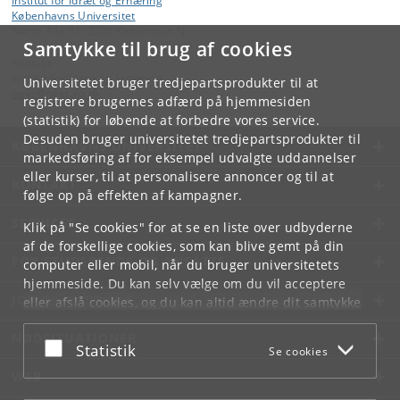
Institut for Idræt og Ernæring
Københavns Universitet
Nørre Allé 51, 2200 København N
Samtykke til brug af cookies
Kontakt:
Institut for Idræt og Ernæring
Universitetet bruger tredjepartsprodukter til at
nexs
@
nexs
.
ku
.
dk
registrere brugernes adfærd på hjemmesiden
(statistik) for løbende at forbedre vores service.
Desuden bruger universitetet tredjepartsprodukter til
KØBENHAVNS UNIVERSITET
markedsføring af for eksempel udvalgte uddannelser
eller kurser, til at personalisere annoncer og til at
KONTAKT
følge op på effekten af kampagner.
SERVICES
Klik på "Se cookies" for at se en liste over udbyderne
af de forskellige cookies, som kan blive gemt på din
FOR STUDERENDE OG ANSATTE
computer eller mobil, når du bruger universitetets
hjemmeside. Du kan selv vælge om du vil acceptere
JOB OG KARRIERE
eller afslå cookies, og du kan altid ændre dit samtykke
under
Cookie- og privatlivspolitik
som du finder i
NØDSITUATIONER
bunden af hver side.
Acceptér eller afslå
Statistik
Se cookies
Googles privatlivspolitik
WEB