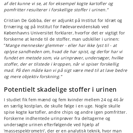
af det kunne vi se, at for eksempel kogte kartofler og
pomfritter resulterer i forskellige stoffer i urinen.”
Cristian De Gobba, der er adjunkt på Institut for Idræt og
Ernæring og på Institut for Fødevarevidenskab ved
Københavns Universitet forklarer, hvorfor det er vigtigt for
forskerne at kende til de stoffer, man udskiller i urinen:
”
Mange mennesker glemmer - eller har ikke lyst til - at
oplyse sandheden om, hvad de har spist, og derfor har vi
fundet en metode som, via urinprøver, undersøger, hvilke
stoffer, der er tilstede i kroppen, når vi spiser forskellig
mad. På den måde kan vi på sigt være med til at lave bedre
og mere objektiv forskning.”
Potentielt skadelige stoffer i urinen
I studiet fik fem mænd og fem kvinder mellem 24 og 46 år
en særlig kostplan, de skulle følge i en uge. Nogle skulle
spise kogte kartofler, andre chips og andre igen pomfritter.
Forskerne indhentede urinprøver fra deltagerne og
undersøgte urinen efterfølgende ved hjælp af
’massespektrometri’, der er en analytisk teknik, hvor man