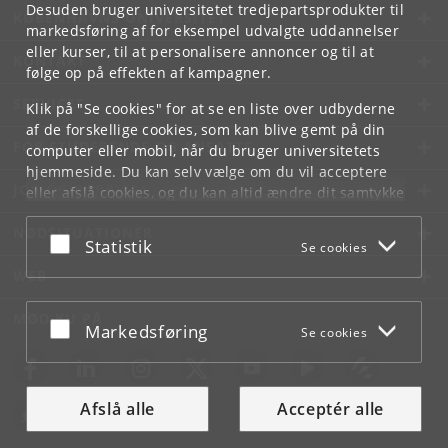
Desuden bruger universitetet tredjepartsprodukter til
KØBENHAVNS UNIVERSITET
markedsføring af for eksempel udvalgte uddannelser
eller kurser, til at personalisere annoncer og til at
KONTAKT
følge op på effekten af kampagner.
SERVICES
Klik på "Se cookies" for at se en liste over udbyderne
af de forskellige cookies, som kan blive gemt på din
FOR STUDERENDE OG ANSATTE
computer eller mobil, når du bruger universitetets
hjemmeside. Du kan selv vælge om du vil acceptere
JOB OG KARRIERE
eller afslå cookies, og du kan altid ændre dit samtykke
under
Cookie- og privatlivspolitik
som du finder i
NØDSITUATIONER
bunden af hver side.
Acceptér eller afslå
Statistik
Se cookies
Googles privatlivspolitik
WEB
MØD KU PÅ
Acceptér eller afslå
Markedsføring
Se cookies
Afslå alle
Acceptér alle