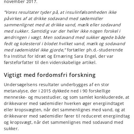
november 2017.
”Vores resultater tyder på, at insulinfølsomheden ikke
påvirkes af at drikke sodavand med sødemidler
sammenlignet med at drikke vand, mælk eller sodavand
med sukker. Samtidig var der heller ikke nogen forskel i
ændringen i vægt. Men sodavand med sukker øgede både
fedt og kolesterol i blodet hvilket vand, mælk og sodavand
med sødemiddel ikke gjorde,”
fortæller ph.d.-studerende
fra Institut for Idræt og Ernæring Sara Engel, der var
førsteforfatter til den videnskabelige artikel.
Vigtigt med fordomsfri forskning
Undersøgelsens resultater underbygges af en stor
metanalyse, der i 2015 dykkede ned i 90 forskellige
menneske- og musestudier, og som samlet konkluderede, at
drikkevarer med sødemidler hverken øger energiindtaget
eller kropsvægten, når det sammenlignes med vand, og at
drikkevarer med sødemidler fører til reduceret energiindtag
og kropsvægt, når det sammenlignes med sodavand med
sukker.