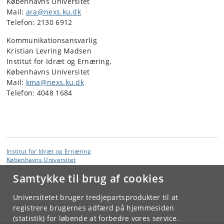
Københavns Universitet
Mail:
ara@nexs.ku.dk
Telefon: 2130 6912
Kommunikationsansvarlig
Kristian Levring Madsen
Institut for Idræt og Ernæring,
Københavns Universitet
Mail:
kma@nexs.ku.dk
Telefon: 4048 1684
Institut for Idræt og Ernæring
Københavns Universitet
Nørre Allé 51, 2200 København N
Samtykke til brug af cookies
Kontakt:
Kristian Levring Madsen
Universitetet bruger tredjepartsprodukter til at
klma
@
adm
.
ku
.
dk
registrere brugernes adfærd på hjemmesiden
(statistik) for løbende at forbedre vores service.