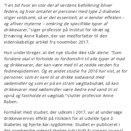
”I en tid hvor en stor del af verdens befolkning bliver
federe, og hvor antallet er personer med type 2-diabetes
stiger voldsomt, så er det essentielt, at vi kender effekten –
og afliver myterne – omkring de specifikke typer af
drikkevarer,”
siger professor på Institut for Idræt og
Ernæring Anne Raben, der var medforfatter til den
videnskabelige artikel fra november 2017.
Hun understreger, at det nye studie ikke står alene:
”Som
forskere skal vi forholde os fordomsfrit til alle typer af mad
og drikkevarer, der kan være med til at redde verden fra
fedmeepidemien. Og et andet studie fra 2016 har vist, at for
personer, som er vant til at drikke sodavand med
sødemidler og som er på en stram vægttabsdiæt, så kan
drikkevarer med sødemidler være bedre end vand til at
opnå og fastholde et vægttab,”
slutter professor Anne
Raben.
Formålet med studiet, der udkom i 2017, var at undersøge
drikkevarernes effekt på risikoen for at udvikle type 2-
diabetes og hjerte-kar-sygdomme. Studiet er publiceret i
det anerkendte videnskabelige tidsskrift European Journal