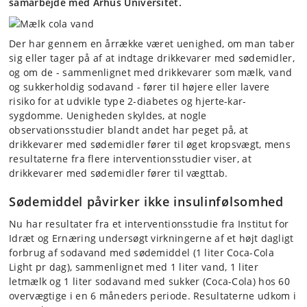
samarbejde med Århus Universitet.
Der har gennem en årrække været uenighed, om man taber
sig eller tager på af at indtage drikkevarer med sødemidler,
og om de - sammenlignet med drikkevarer som mælk, vand
og sukkerholdig sodavand - fører til højere eller lavere
risiko for at udvikle type 2-diabetes og hjerte-kar-
sygdomme. Uenigheden skyldes, at nogle
observationsstudier blandt andet har peget på, at
drikkevarer med sødemidler fører til øget kropsvægt, mens
resultaterne fra flere interventionsstudier viser, at
drikkevarer med sødemidler fører til vægttab.
Sødemiddel påvirker ikke insulinfølsomhed
Nu har resultater fra et interventionsstudie fra Institut for
Idræt og Ernæring undersøgt virkningerne af et højt dagligt
forbrug af sodavand med sødemiddel (1 liter Coca-Cola
Light pr dag), sammenlignet med 1 liter vand, 1 liter
letmælk og 1 liter sodavand med sukker (Coca-Cola) hos 60
overvægtige i en 6 måneders periode. Resultaterne udkom i