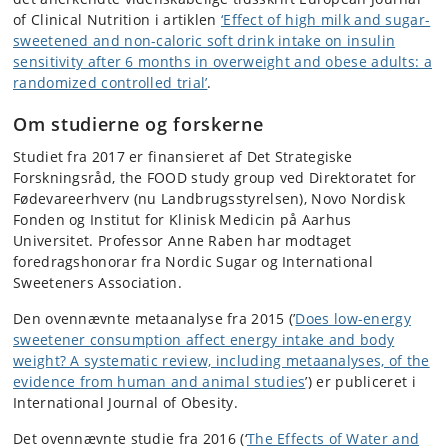
of Clinical Nutrition i artiklen
‘Effect of high milk and sugar-
sweetened and non-caloric soft drink intake on insulin
sensitivity after 6 months in overweight and obese adults: a
randomized controlled trial’
.
Om studierne og forskerne
Studiet fra 2017 er finansieret af Det Strategiske
Forskningsråd, the FOOD study group ved Direktoratet for
Fødevareerhverv (nu Landbrugsstyrelsen), Novo Nordisk
Fonden og Institut for Klinisk Medicin på Aarhus
Universitet. Professor Anne Raben har modtaget
foredragshonorar fra Nordic Sugar og International
Sweeteners Association.
Den ovennævnte metaanalyse fra 2015 (’
Does low-energy
sweetener consumption affect energy intake and body
weight? A systematic review, including metaanalyses, of the
evidence from human and animal studies
’) er publiceret i
International Journal of Obesity.
Det ovennævnte studie fra 2016 (‘
The Effects of Water and