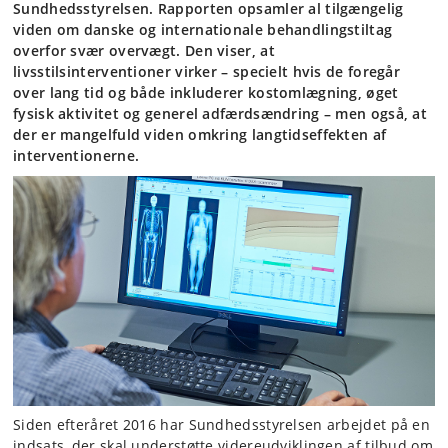
Sundhedsstyrelsen. Rapporten opsamler al tilgængelig
viden om danske og internationale behandlingstiltag
overfor svær overvægt. Den viser, at
livsstilsinterventioner virker – specielt hvis de foregår
over lang tid og både inkluderer kostomlægning, øget
fysisk aktivitet og generel adfærdsændring – men også, at
der er mangelfuld viden omkring langtidseffekten af
interventionerne.
Siden efteråret 2016 har Sundhedsstyrelsen arbejdet på en
indsats, der skal understøtte videreudviklingen af tilbud om