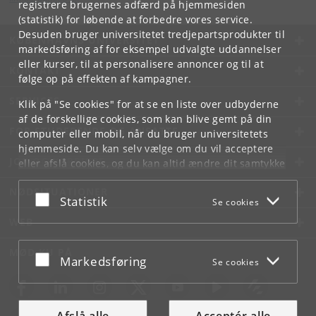
registrere brugernes adfærd på hjemmesiden
(statistik) for løbende at forbedre vores service.
Desuden bruger universitetet tredjepartsprodukter til
KØBENHAVNS UNIVERSITET
markedsføring af for eksempel udvalgte uddannelser
eller kurser, til at personalisere annoncer og til at
KONTAKT
følge op på effekten af kampagner.
SERVICES
Klik på "Se cookies" for at se en liste over udbyderne
af de forskellige cookies, som kan blive gemt på din
FOR STUDERENDE OG ANSATTE
computer eller mobil, når du bruger universitetets
hjemmeside. Du kan selv vælge om du vil acceptere
JOB OG KARRIERE
eller afslå cookies, og du kan altid ændre dit samtykke
under
Cookie- og privatlivspolitik
som du finder i
NØDSITUATIONER
bunden af hver side.
Acceptér eller afslå
Statistik
Se cookies
Googles privatlivspolitik
WEB
MØD KU PÅ
Acceptér eller afslå
Markedsføring
Se cookies