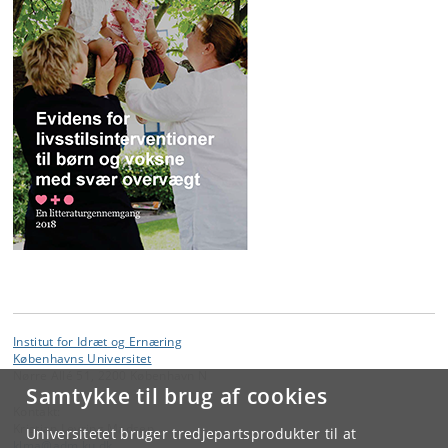
Institut for Idræt og Ernæring
Københavns Universitet
Nørre Allé 51, 2200 København N
Samtykke til brug af cookies
Kontakt:
Kristian Levring Madsen
Universitetet bruger tredjepartsprodukter til at
klma
@
adm
.
ku
.
dk