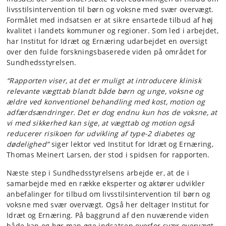
livsstilsintervention til børn og voksne med svær overvægt.
Formålet med indsatsen er at sikre ensartede tilbud af høj
kvalitet i landets kommuner og regioner. Som led i arbejdet,
har Institut for Idræt og Ernæring udarbejdet en oversigt
over den fulde forskningsbaserede viden på området for
Sundhedsstyrelsen.
“Rapporten viser, at det er muligt at introducere klinisk
relevante vægttab blandt både børn og unge, voksne og
ældre ved konventionel behandling med kost, motion og
adfærdsændringer. Det er dog endnu kun hos de voksne, at
vi med sikkerhed kan sige, at vægttab og motion også
reducerer risikoen for udvikling af type-2 diabetes og
dødelighed”
siger lektor ved Institut for Idræt og Ernæring,
Thomas Meinert Larsen, der stod i spidsen for rapporten.
Næste step i Sundhedsstyrelsens arbejde er, at de i
samarbejde med en række eksperter og aktører udvikler
anbefalinger for tilbud om livsstilsintervention til børn og
voksne med svær overvægt. Også her deltager Institut for
Idræt og Ernæring. På baggrund af den nuværende viden
både kan og bør man øge indsatsen overfor svær overvægt,