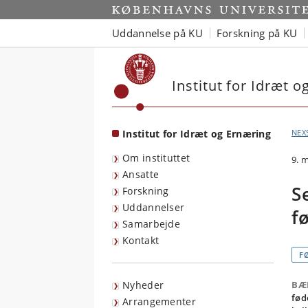
Start
Uddannelse på KU
Forskning på KU
Institut for Idræt 
Institut for Idræt og Ernæring
NEX
Om instituttet
9. 
Ansatte
S
Forskning
Uddannelser
f
Samarbejde
Kontakt
F
Nyheder
BÆ
fød
Arrangementer