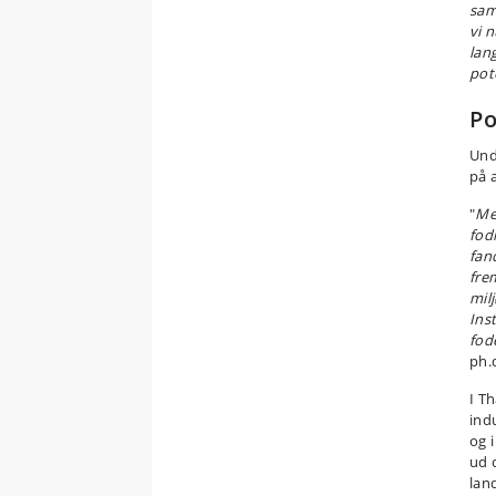
sam
vi 
lan
pot
Po
Und
på 
"
Me
fod
fan
fre
milj
Ins
fod
ph.
I T
indu
og 
ud 
lan