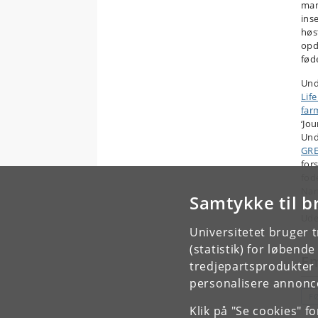
man
inse
høs
opdr
føde
Und
Lif
far
‘Jou
Und
GRE
for
fod
Nan
Samtykke til b
Ern
Ude
Universitetet bruger 
(statistik) for løbend
E
tredjepartsprodukter t
personalisere annonce
F
Klik på "Se cookies" f