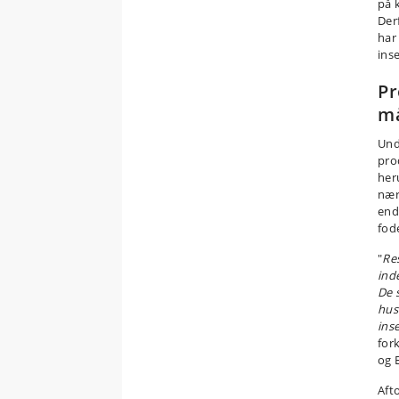
på 
Der
har
ins
Pr
må
Und
pro
her
nær
end 
fod
"
Res
ind
De 
hus
ins
fork
og 
Aft