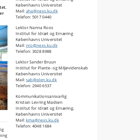
Københavns Universitet
tet.
Mail:
aha@nexs.ku.dk
rer
Telefon: 5017 0440
Lektor Nanna Roos
Institut for Idræt og Ernæring
Københavns Universitet
Mail:
nro@nexs.ku.dk
Telefon: 3028 8988
Lektor Sander Bruun
Institut for Plante- og Miljøvidenskab
Københavns Universitet
Mail:
sab@plen.ku.dk
Telefon: 2940 6537
Kommunikationsansvarlig
Kristian Levring Madsen
Institut for Idræt og Ernæring,
Københavns Universitet
Mail:
kma@nexs.ku.dk
Telefon: 4048 1684
ig
ning