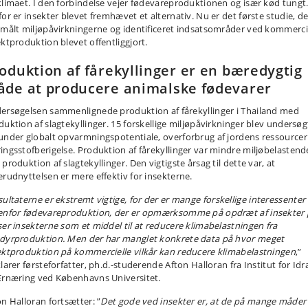
klimaet. I den forbindelse vejer fødevareproduktionen og især kød tungt
for er insekter blevet fremhævet et alternativ. Nu er det første studie, de
 målt miljøpåvirkningerne og identificeret indsatsområder ved kommerci
ektproduktion blevet offentliggjort.
oduktion af fårekyllinger er en bæredygtig
de at producere animalske fødevarer
ersøgelsen sammenlignede produktion af fårekyllinger i Thailand med
duktion af slagtekyllinger. 15 forskellige miljøpåvirkninger blev undersøg
under globalt opvarmningspotentiale, overforbrug af jordens ressourcer
ingsstofberigelse. Produktion af fårekyllinger var mindre miljøbelastend
produktion af slagtekyllinger. Den vigtigste årsag til dette var, at
erudnyttelsen er mere effektiv for insekterne.
ultaterne er ekstremt vigtige, for der er mange forskellige interessenter
enfor fødevareproduktion, der er opmærksomme på opdræt af insekter 
ser insekterne som et middel til at reducere klimabelastningen fra
dyrproduktion. Men der har manglet konkrete data på hvor meget
ektproduktion på kommercielle vilkår kan reducere klimabelastningen
,”
larer førsteforfatter, ph.d.-studerende Afton Halloran fra Institut for Id
Ernæring ved Københavns Universitet.
on Halloran fortsætter: ”
Det gode ved insekter er, at de på mange måder