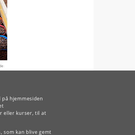
de
rd på hjemmesiden
et
ller kurser, til at
es, som kan blive gemt