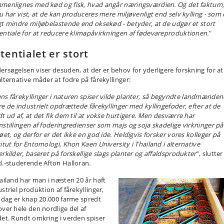
menlignes med kød og fisk, hvad angår næringsværdien. Og det faktum,
nu har vist, at de kan produceres mere miljøvenligt end selv kylling - som 
gt mindre miljøbelastende end oksekød - betyder, at de udgør et stort
entiale for at reducere klimapåvirkningen af fødevareproduktionen.
"
tentialet er stort
ersøgelsen viser desuden, at der er behov for yderligere forskning for at
alternative måder at fodre på fårekyllinger:
ns fårekyllinger i naturen spiser vilde planter, så begyndte landmænden
re de industrielt opdrættede fårekyllinger med kyllingefoder, efter at de
dt ud af, at det fik dem til at vokse hurtigere. Men desværre har
mstillingen af foderingredienser som majs og soja skadelige virkninger på
øet, og derfor er det ikke en god ide. Heldigvis forsker vores kolleger på
titut for Entomologi, Khon Kaen University i Thailand i alternative
erkilder, baseret på forskellige slags planter og affaldsprodukter
”, slutter
d.-studerende Afton Halloran.
hailand har man i næsten 20 år haft
striel produktion af fårekyllinger,
i dag er knap 20.000 farme spredt
over hele den nordlige del af
det. Rundt omkring i verden spiser