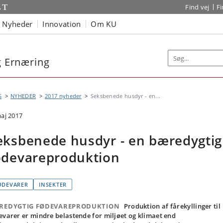
Find vej
F
Nyheder
Innovation
Om KU
og Ernæring
S
NYHEDER
2017 nyheder
Seksbenede husdyr - en...
maj 2017
eksbenede husdyr - en bæredygtig
ødevareproduktion
ØDEVARER
INSEKTER
REDYGTIG FØDEVAREPRODUKTION
Produktion af fårekyllinger til
evarer er mindre belastende for miljøet og klimaet end