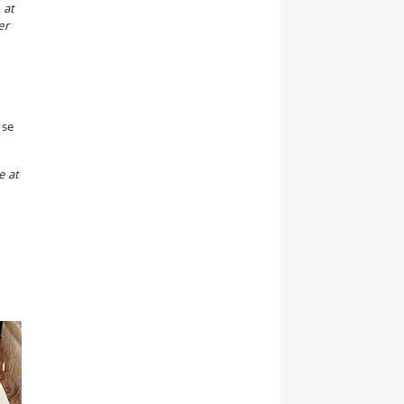
 at
er
 se
e at