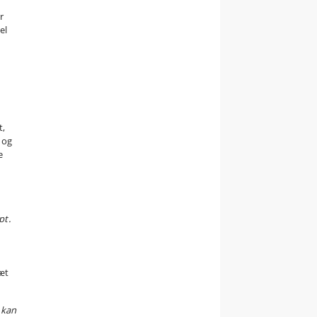
.
r
el
t,
 og
e
pt.
ræt
 kan