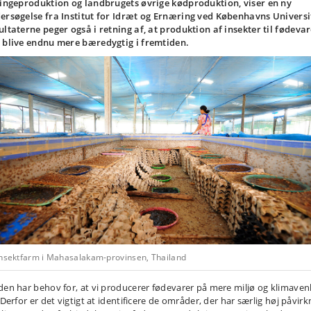
lingeproduktion og landbrugets øvrige kødproduktion, viser en ny
ersøgelse fra Institut for Idræt og Ernæring ved Københavns Universi
ultaterne peger også i retning af, at produktion af insekter til fødeva
 blive endnu mere bæredygtig i fremtiden.
insektfarm i Mahasalakam-provinsen, Thailand
den har behov for, at vi producerer fødevarer på mere miljø og klimavenl
 Derfor er det vigtigt at identificere de områder, der har særlig høj påvirk