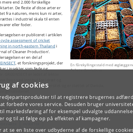
 mere end 2.000 forskellige
ktarter. De fleste af disse arter er
tet fra naturen, mens kun ni arter,
ættes i industriel skala til enten
varer eller foder.
ersøgelsen er publiceret i artiklen
e cycle assessment of cricket
ming in north-eastern Thailand
i
rnal of Cleaner Production’.
ersøgelsen er en del af
EiNSECT
, et forskningsprojekt, der
En fårekyllingestald med æglæggen
sker i insekter som føde og
Acheta domisticus
er. GREEiNSECT er ledet af lektor
na Roos ved Institut for Idræt og
rug af cookies
æring på Københavns Universitet og er støttet af Danida,
nrigsministeriet.
tredjepartsprodukter til at registrere brugernes adfæ
e at forbedre vores service. Desuden bruger universitet
mner
il markedsføring af for eksempel udvalgte uddannelser e
r og til at følge op på effekten af kampagner.
ØDEVARER
INSEKTER
or at se en liste over udbyderne af de forskellige cooki