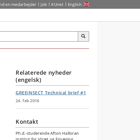
ind en medarbejder
Job
KUnet
English
Relaterede nyheder
(engelsk)
GREEiNSECT Technical brief #1
24. feb 2016
Kontakt
Ph.d.-studerende Afton Halloran
Institut for Idræt og Ernæring