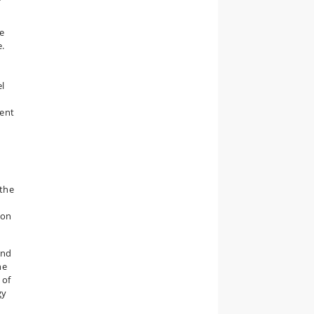
se
e.
l
ment
 the
e
ion
and
he
 of
gy