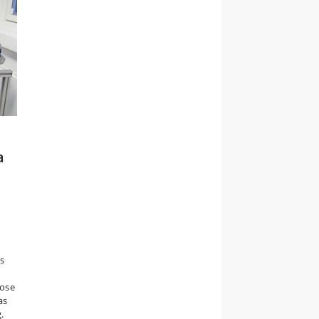
a
s
cose
as
.