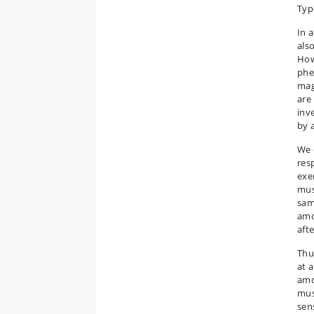
Type
In a
als
How
phe
mag
are
inv
by 
We 
res
exe
mus
sam
amo
afte
Thu
at 
amo
mus
sens