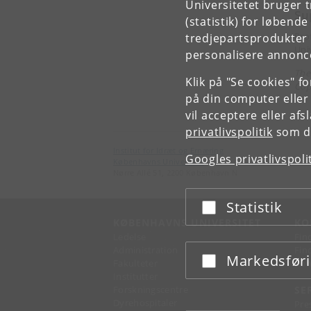
Universitetet bruger 
Su
(statistik) for løbend
Pro
tredjepartsprodukter t
Uni
personalisere annonce
The 
Klik på "Se cookies" f
Cop
på din computer eller
vil acceptere eller af
privatlivspolitik
som du
Institut for Idræt og Ernæring
Googles privatlivspoli
Københavns Universitet
Nørre Allé 51, 2200 København N
Statistik
Acceptér eller afslå
KØBENHAVNS UNIVERSITET
KO
Ledelse
Fin
Administration
Fin
Markedsfør
Acceptér eller afslå
Fakulteter
Kon
Institutter
Forskningscentre
SE
Dyrehospitaler
Pre