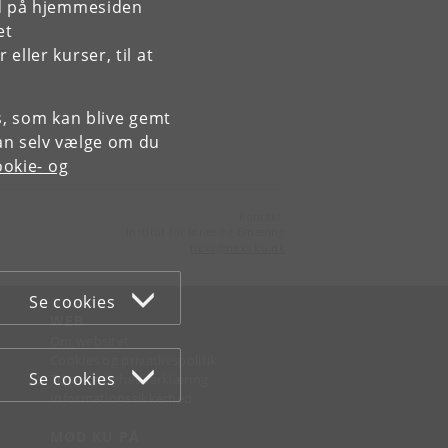
rd på hjemmesiden
et
s,
ller kurser, til at
es, som kan blive gemt
an selv vælge om du
okie- og
Kontakt:
Institut for Idræt og Ernæring
nexs
@
nexs
.
ku
.
dk
Se cookies
WEB
Om websitet
Cookies og privatlivspolitik
Se cookies
Tilgængelighedserklæring
Informationssikkerhed
MØD KU PÅ