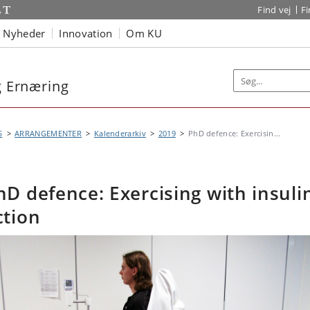
Find vej
F
Nyheder
Innovation
Om KU
og Ernæring
S
ARRANGEMENTER
Kalenderarkiv
2019
PhD defence: Exercisin...
hD defence: Exercising with insuli
ction