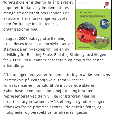
’Idrætsskole’ er indenfor få år blevet et
populært initiativ, og implementeres
mange steder rundt om i landet. Der
eksisterer flere forskellige koncepter
med forskellige institutioner og
organisationer bag.
I august 2007 påbegyndte Bellahøj
Skole deres idrætsskoleprojekt. Det var
starten på en ny skoleprofil og en ny
udvikling for Bellahøj Skole. Bellahøj Skole og udviklingen
fra 2007 til 2010 danner case­studie og empiri for denne
afhandling.
Afhandlingen analyserer implementeringen af Københavns
Idræts­skole på Bellahøj Skole, samt vurderer
konsekvenserne i forhold til de involverede aktører:
Københavns Kommune, Bellahøj Skole og idrætten
repræsenteret ved de frivillige idrætsforeninger og
idrættens organisationer. Målsætninger og udfordringer
afdækkes for de primære aktører i de enkelte felter, og
muligheder og perspek­tiver analyseres ligesom