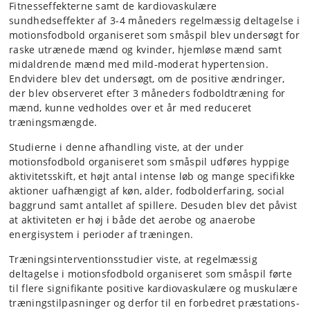
Fitnesseffekterne samt de kardiovaskulære
sundhedseffekter af 3-4 måneders regelmæssig deltagelse i
motionsfodbold organiseret som småspil blev undersøgt for
raske utrænede mænd og kvinder, hjemløse mænd samt
midaldrende mænd med mild-moderat hypertension.
Endvidere blev det undersøgt, om de positive ændringer,
der blev observeret efter 3 måneders fodboldtræning for
mænd, kunne vedholdes over et år med reduceret
træningsmængde.
Studierne i denne afhandling viste, at der under
motionsfodbold organiseret som småspil udføres hyppige
aktivitetsskift, et højt antal intense løb og mange specifikke
aktioner uafhængigt af køn, alder, fodbolderfaring, social
baggrund samt antallet af spillere. Desuden blev det påvist
at aktiviteten er høj i både det aerobe og anaerobe
energisystem i perioder af træningen.
Træningsinterventionsstudier viste, at regelmæssig
deltagelse i motionsfodbold organiseret som småspil førte
til flere signifikante positive kardiovaskulære og muskulære
træningstilpasninger og derfor til en forbedret præstations-