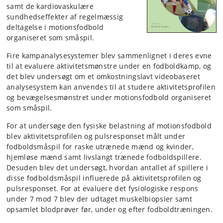
samt de kardiovaskulære
sundhedseffekter af regelmæssig
deltagelse i motionsfodbold
organiseret som småspil.
Fire kampanalysesystemer blev sammenlignet i deres evne
til at evaluere aktivitetsmønstre under en fodboldkamp, og
det blev undersøgt om et omkostningslavt videobaseret
analysesystem kan anvendes til at studere aktivitetsprofilen
og bevægelsesmønstret under motionsfodbold organiseret
som småspil.
For at undersøge den fysiske belastning af motionsfodbold
blev aktivitetsprofilen og pulsresponset målt under
fodboldsmåspil for raske utrænede mænd og kvinder,
hjemløse mænd samt livslangt trænede fodboldspillere.
Desuden blev det undersøgt, hvordan antallet af spillere i
disse fodboldsmåspil influerede på aktivitetsprofilen og
pulsresponset. For at evaluere det fysiologiske respons
under 7 mod 7 blev der udtaget muskelbiopsier samt
opsamlet blodprøver før, under og efter fodboldtræningen.