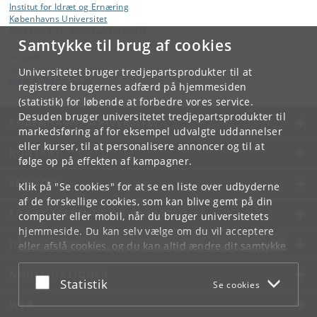
Institut for Idræt og Ernæring
Københavns Universitet
Nørre Allé 51, 2200 København N
Samtykke til brug af cookies
Kontakt:
Allis Skovbjerg Jepsen
Universitetet bruger tredjepartsprodukter til at
ajepsen
@
adm
.
ku
.
dk
registrere brugernes adfærd på hjemmesiden
(statistik) for løbende at forbedre vores service.
Desuden bruger universitetet tredjepartsprodukter til
KØBENHAVNS UNIVERSITET
markedsføring af for eksempel udvalgte uddannelser
eller kurser, til at personalisere annoncer og til at
KONTAKT
følge op på effekten af kampagner.
SERVICES
Klik på "Se cookies" for at se en liste over udbyderne
af de forskellige cookies, som kan blive gemt på din
FOR STUDERENDE OG ANSATTE
computer eller mobil, når du bruger universitetets
hjemmeside. Du kan selv vælge om du vil acceptere
JOB OG KARRIERE
eller afslå cookies, og du kan altid ændre dit samtykke
under
Cookie- og privatlivspolitik
som du finder i
NØDSITUATIONER
bunden af hver side.
Acceptér eller afslå
Statistik
Se cookies
Googles privatlivspolitik
WEB