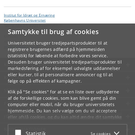
Institut for Idræt og Ernæring
Københavns Universitet
Nørre Allé 51, 2200 København N
Samtykke til brug af cookies
Kontakt:
Allis Skovbjerg Jepsen
Universitetet bruger tredjepartsprodukter til at
ajepsen
@
adm
.
ku
.
dk
registrere brugernes adfærd på hjemmesiden
(statistik) for løbende at forbedre vores service.
Desuden bruger universitetet tredjepartsprodukter til
KØBENHAVNS UNIVERSITET
markedsføring af for eksempel udvalgte uddannelser
eller kurser, til at personalisere annoncer og til at
KONTAKT
følge op på effekten af kampagner.
SERVICES
Klik på "Se cookies" for at se en liste over udbyderne
af de forskellige cookies, som kan blive gemt på din
FOR STUDERENDE OG ANSATTE
computer eller mobil, når du bruger universitetets
hjemmeside. Du kan selv vælge om du vil acceptere
JOB OG KARRIERE
eller afslå cookies, og du kan altid ændre dit samtykke
under
Cookie- og privatlivspolitik
som du finder i
NØDSITUATIONER
bunden af hver side.
Acceptér eller afslå
Statistik
Se cookies