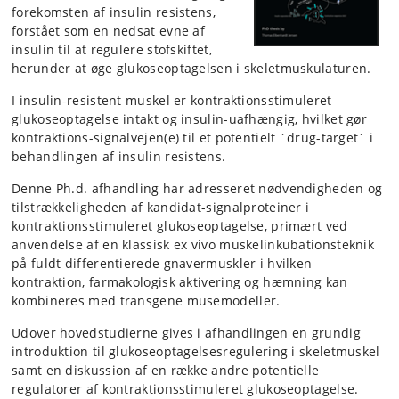
forekomsten af insulin resistens,
forstået som en nedsat evne af
insulin til at regulere stofskiftet,
herunder at øge glukoseoptagelsen i skeletmuskulaturen.
I insulin-resistent muskel er kontraktionsstimuleret
glukoseoptagelse intakt og insulin-uafhængig, hvilket gør
kontraktions-signalvejen(e) til et potentielt ´drug-target´ i
behandlingen af insulin resistens.
Denne Ph.d. afhandling har adresseret nødvendigheden og
tilstrækkeligheden af kandidat-signalproteiner i
kontraktionsstimuleret glukoseoptagelse, primært ved
anvendelse af en klassisk ex vivo muskelinkubationsteknik
på fuldt differentierede gnavermuskler i hvilken
kontraktion, farmakologisk aktivering og hæmning kan
kombineres med transgene musemodeller.
Udover hovedstudierne gives i afhandlingen en grundig
introduktion til glukoseoptagelsesregulering i skeletmuskel
samt en diskussion af en række andre potentielle
regulatorer af kontraktionsstimuleret glukoseoptagelse.