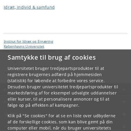
Idræt, individ & samfund
Institut for Idræt og Ernæring
Københavns Universitet
Nørre Allé 51, 2200 København N
Samtykke til brug af cookies
Kontakt:
Institut for Idræt og Ernæring
Universitetet bruger tredjepartsprodukter til at
nexs
@
nexs
.
ku
.
dk
registrere brugernes adfærd på hjemmesiden
(statistik) for løbende at forbedre vores service.
Desuden bruger universitetet tredjepartsprodukter til
KØBENHAVNS UNIVERSITET
markedsføring af for eksempel udvalgte uddannelser
eller kurser, til at personalisere annoncer og til at
KONTAKT
følge op på effekten af kampagner.
SERVICES
Klik på "Se cookies" for at se en liste over udbyderne
af de forskellige cookies, som kan blive gemt på din
FOR STUDERENDE OG ANSATTE
computer eller mobil, når du bruger universitetets