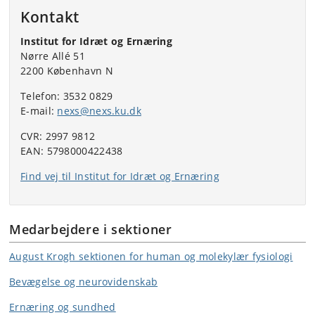
Kontakt
Institut for Idræt og Ernæring
Nørre Allé 51
2200 København N
Telefon: 3532 0829
E-mail:
nexs@nexs.ku.dk
CVR: 2997 9812
EAN: 5798000422438
Find vej til Institut for Idræt og Ernæring
Medarbejdere i sektioner
August Krogh sektionen for human og molekylær fysiologi
Bevægelse og neurovidenskab
Ernæring og sundhed