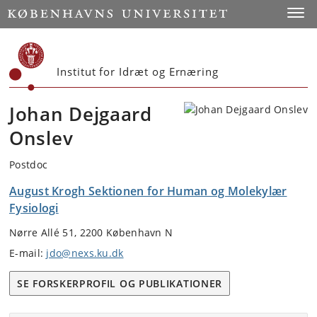
Start
Toggl
Institut for Idræt og Ernæring
Johan Dejgaard
Onslev
Postdoc
August Krogh Sektionen for Human og Molekylær
Fysiologi
Nørre Allé 51, 2200 København N
E-mail:
jdo@nexs.ku.dk
SE FORSKERPROFIL OG PUBLIKATIONER