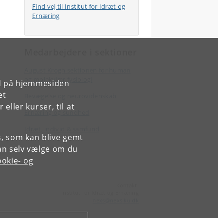
Find vej til Institut for Idræt og
Ernæring
Medarbejdere i sektioner
August Krogh sektionen for human
og molekylær fysiologi
rd på hjemmesiden
et
Bevægelse og neurovidenskab
ller kurser, til at
Ernæring og sundhed
Idræt, individ & samfund
es, som kan blive gemt
an selv vælge om du
okie- og
Kontakt:
Institut for Idræt og Ernæring
nexs
@
nexs
.
ku
.
dk