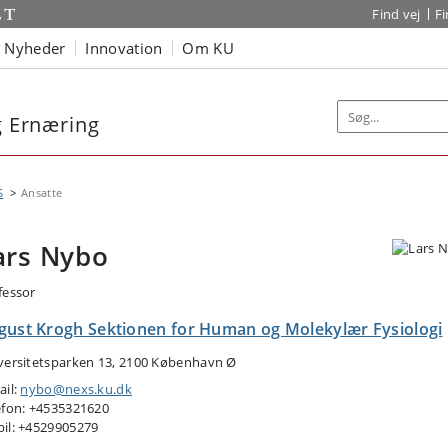
Find vej
F
Nyheder
Innovation
Om KU
og Ernæring
S
Ansatte
ars Nybo
fessor
gust Krogh Sektionen for Human og Molekylær Fysiologi
versitetsparken 13, 2100 København Ø
ail:
nybo@nexs.ku.dk
efon: +4535321620
il: +4529905279