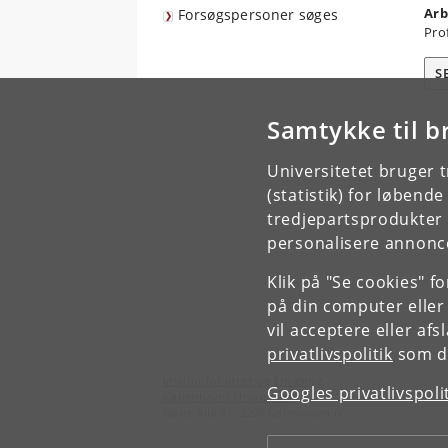
Arb
Forsøgspersoner søges
Pro
S
Samtykke til b
Universitetet bruger 
(statistik) for løbend
tredjepartsprodukter t
personalisere annonce
Klik på "Se cookies" f
på din computer eller
vil acceptere eller af
privatlivspolitik
som du
Institut for Idræt og Ernæring
Googles privatlivspoli
Københavns Universitet
Nørre Allé 51, 2200 København N