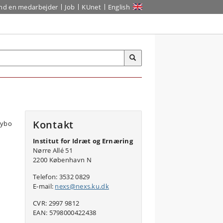
ind en medarbejder
Job
KUnet
English
Kontakt
Institut for Idræt og Ernæring
Nørre Allé 51
2200 København N
Telefon: 3532 0829
E-mail:
nexs@nexs.ku.dk
CVR: 2997 9812
EAN: 5798000422438