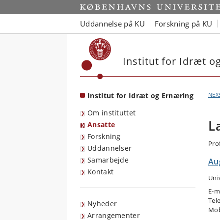
Start
Uddannelse på KU
Forskning på KU
Institut for Idræt 
Institut for Idræt og Ernæring
NEX
Om instituttet
L
Ansatte
Forskning
Pro
Uddannelser
Samarbejde
Au
Kontakt
Uni
E-m
Tel
Nyheder
Mob
Arrangementer