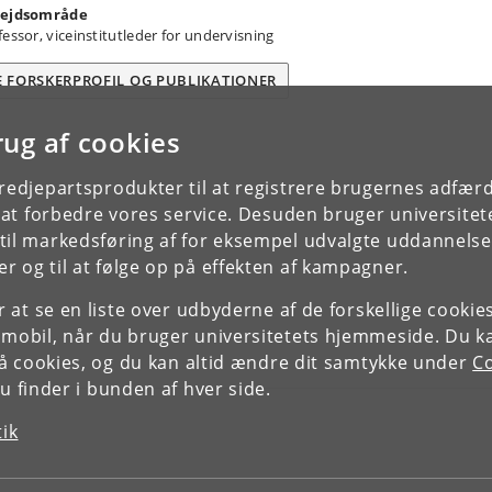
ejdsområde
fessor, viceinstitutleder for undervisning
E FORSKERPROFIL OG PUBLIKATIONER
rug af cookies
tredjepartsprodukter til at registrere brugernes adfæ
e at forbedre vores service. Desuden bruger universitet
il markedsføring af for eksempel udvalgte uddannelser e
r og til at følge op på effekten af kampagner.
or at se en liste over udbyderne af de forskellige cooki
 mobil, når du bruger universitetets hjemmeside. Du k
slå cookies, og du kan altid ændre dit samtykke under
Co
 finder i bunden af hver side.
tik