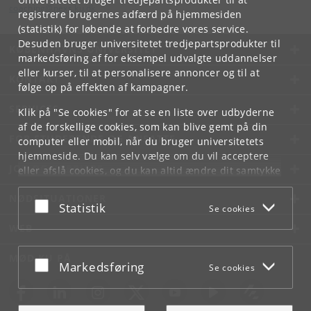
coaching
@
nexs
.
ku
.
dk
registrere brugernes adfærd på hjemmesiden
(statistik) for løbende at forbedre vores service.
Desuden bruger universitetet tredjepartsprodukter til
KØBENHAVNS UNIVERSITET
markedsføring af for eksempel udvalgte uddannelser
eller kurser, til at personalisere annoncer og til at
KONTAKT
følge op på effekten af kampagner.
SERVICES
Klik på "Se cookies" for at se en liste over udbyderne
af de forskellige cookies, som kan blive gemt på din
FOR STUDERENDE OG ANSATTE
computer eller mobil, når du bruger universitetets
hjemmeside. Du kan selv vælge om du vil acceptere
JOB OG KARRIERE
eller afslå cookies, og du kan altid ændre dit samtykke
under
Cookie- og privatlivspolitik
som du finder i
NØDSITUATIONER
bunden af hver side.
Acceptér eller afslå
Statistik
Se cookies
Googles privatlivspolitik
WEB
MØD KU PÅ
Acceptér eller afslå
Markedsføring
Se cookies