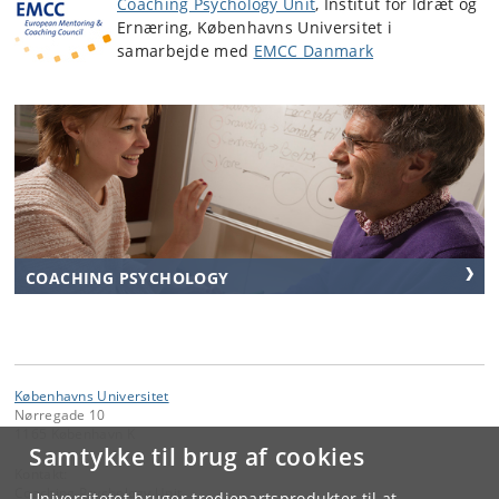
Coaching Psychology Unit
, Institut for Idræt og
Ernæring, Københavns Universitet i
samarbejde med
EMCC Danmark
COACHING PSYCHOLOGY
Københavns Universitet
Nørregade 10
1165 København K
Samtykke til brug af cookies
Kontakt:
Coaching Psychology Unit
Universitetet bruger tredjepartsprodukter til at