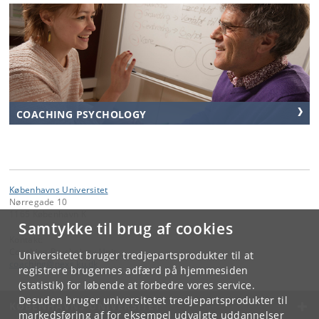
COACHING PSYCHOLOGY
Københavns Universitet
Nørregade 10
1165 København K
Samtykke til brug af cookies
Kontakt:
Coaching Psychology Unit
Universitetet bruger tredjepartsprodukter til at
coaching
@
nexs
.
ku
.
dk
registrere brugernes adfærd på hjemmesiden
(statistik) for løbende at forbedre vores service.
Desuden bruger universitetet tredjepartsprodukter til
KØBENHAVNS UNIVERSITET
markedsføring af for eksempel udvalgte uddannelser