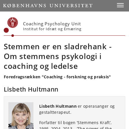
Start
Toggl
Coaching Psychology Unit
Institut for Idræt og Ernæring
Stemmen er en sladrehank -
Om stemmens psykologi i
coaching og ledelse
Foredragsrækken "Coaching - forskning og praksis"
Lisbeth Hultmann
Lisbeth Hultmann
er operasanger og
gestaltterapeut.
Forfatter til bogen ’Stemmens Kraft’,
1995, 2004, 2013 – ’The power of the