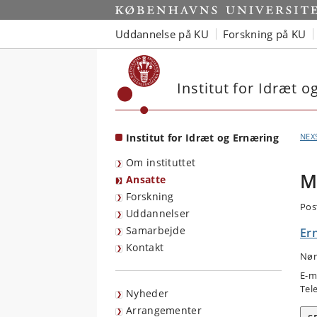
Start
Uddannelse på KU
Forskning på KU
Institut for Idræt 
Institut for Idræt og Ernæring
NEX
Om instituttet
M
Ansatte
Forskning
Pos
Uddannelser
Samarbejde
Er
Kontakt
Nør
E-m
Tel
Nyheder
Arrangementer