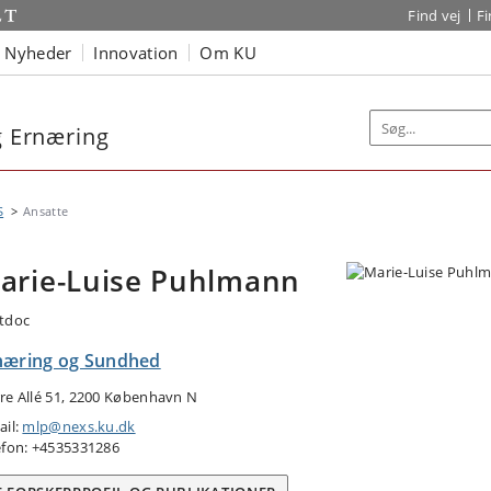
Find vej
F
Nyheder
Innovation
Om KU
og Ernæring
S
Ansatte
arie-Luise Puhlmann
tdoc
næring og Sundhed
re Allé 51, 2200 København N
ail:
mlp@nexs.ku.dk
efon: +4535331286