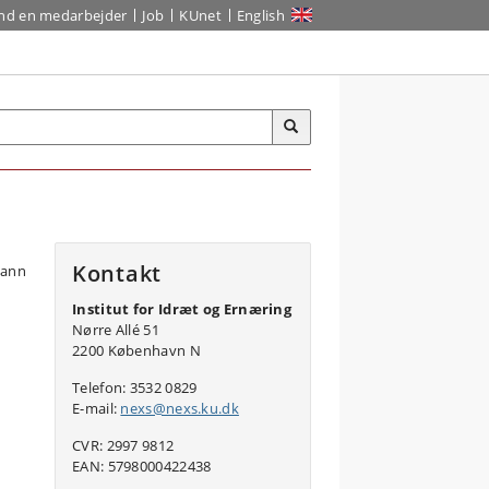
ind en medarbejder
Job
KUnet
English
Kontakt
Institut for Idræt og Ernæring
Nørre Allé 51
2200 København N
Telefon: 3532 0829
E-mail:
nexs@nexs.ku.dk
CVR: 2997 9812
EAN: 5798000422438