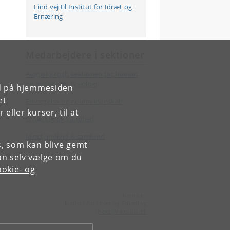
Find vej til Institut for Idræt og
Ernæring
Medarbejdere i sektioner
August Krogh sektionen for human
og molekylær fysiologi
rd på hjemmesiden
et
Bevægelse og neurovidenskab
ller kurser, til at
Ernæring og sundhed
Idræt, individ & samfund
es, som kan blive gemt
an selv vælge om du
okie- og
Kontakt:
Institut for Idræt og Ernæring
nexs
@
nexs
.
ku
.
dk