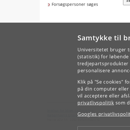
S
Forsøgspersoner søges
Samtykke til b
Universitetet bruger 
(statistik) for løbend
tredjepartsprodukter t
personalisere annonce
Klik på "Se cookies" f
på din computer eller
vil acceptere eller af
privatlivspolitik
som du
Institut for Idræt og Ernæring
Googles privatlivspoli
Københavns Universitet
Nørre Allé 51, 2200 København N