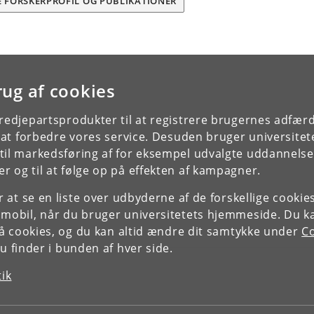
E FORSKERPROFIL OG PUBLIKATIONER
rug af cookies
tredjepartsprodukter til at registrere brugernes adfæ
e at forbedre vores service. Desuden bruger universitet
il markedsføring af for eksempel udvalgte uddannelser e
r og til at følge op på effekten af kampagner.
or at se en liste over udbyderne af de forskellige cooki
 mobil, når du bruger universitetets hjemmeside. Du k
slå cookies, og du kan altid ændre dit samtykke under
Co
 finder i bunden af hver side.
tik